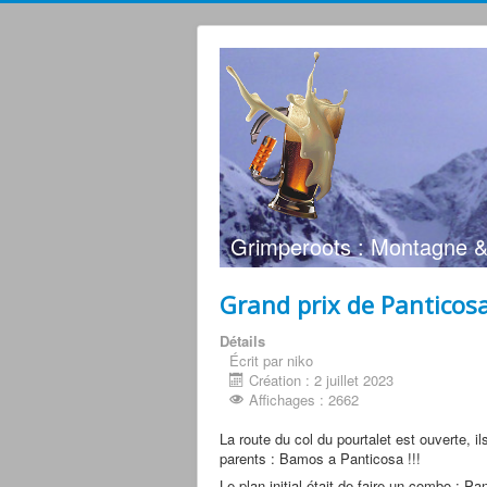
Grimperoots : Montagne &
Grand prix de Panticos
Détails
Écrit par niko
Création : 2 juillet 2023
Affichages : 2662
La route du col du pourtalet est ouverte, 
parents : Bamos a Panticosa !!!
Le plan initial était de faire un combo : 