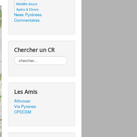
Mobilité douce
Apéro & Divers
News Pyrénées
Commentaires
Chercher un CR
Rechercher
Les Amis
Altivouac
Via Pyrenea
CPDCSM