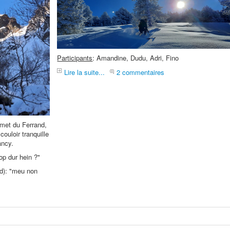
Participants
: Amandine, Dudu, Adri, Fino
Lire la suite...
2 commentaires
mmet du Ferrand,
ouloir tranquille
ancy.
rop dur hein ?"
rd): "meu non