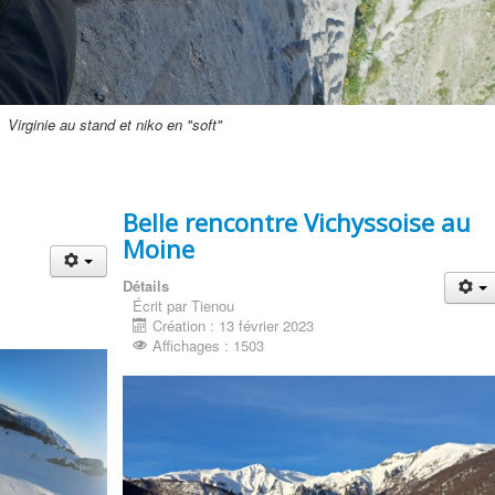
Virginie au stand et niko en "soft"
Belle rencontre Vichyssoise au
Moine
Détails
Écrit par Tienou
Création : 13 février 2023
Affichages : 1503