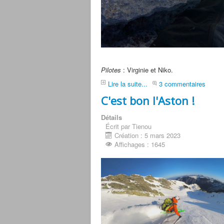
Pilotes
: Virginie et Niko.
Lire la suite...
3 commentaires
C'est bon l'Aston !
Détails
Écrit par Tienou
Création : 5 mars 2023
Affichages : 1645