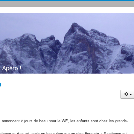
 Apéro !
a
ils annoncent 2 jours de beau pour le WE, les enfants sont chez les grands-
Panticosa et Anayet, mais on basculera sur un plan Foratata + Panticosa qui