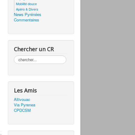
Mobilité douce
Apéro & Divers
News Pyrénées
Commentaires
Chercher un CR
Rechercher
Les Amis
Altivouac
Via Pyrenea
CPDCSM