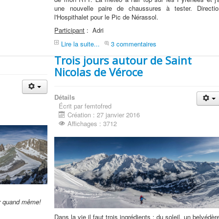
une nouvelle paire de chaussures à tester. Directio
l'Hospithalet pour le Pic de Nérassol.
Participant
: Adri
Lire la suite...
3 commentaires
Trois jours autour de Saint
Nicolas de Véroce
Détails
Écrit par femtofred
Création : 27 janvier 2016
Affichages : 3712
sir quand même!
Dans la vie il faut trois ingrédients : du soleil, un belvédèr