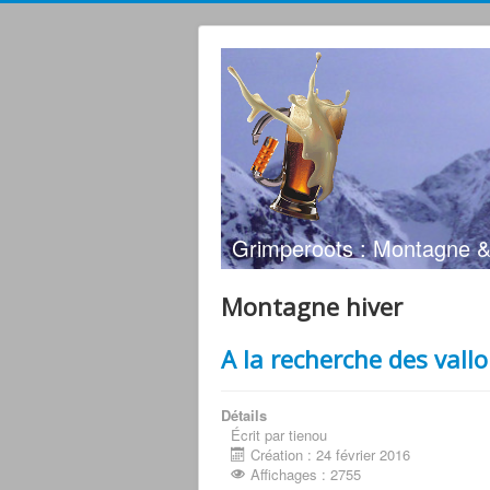
Grimperoots : Montagne &
Montagne hiver
A la recherche des val
Détails
Écrit par tienou
Création : 24 février 2016
Affichages : 2755