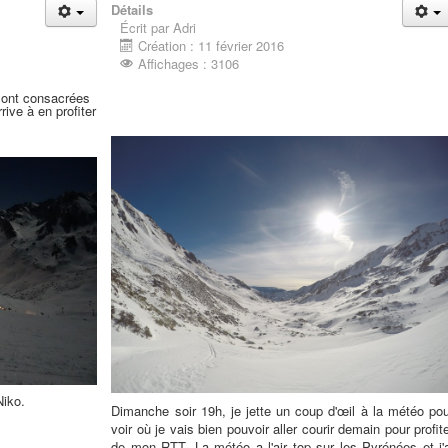
Détails
Écrit par Adri
Création : 11 février 2016
Affichages : 3106
sont consacrées
rive à en profiter
Niko.
Dimanche soir 19h, je jette un coup d'œil à la météo pou
voir où je vais bien pouvoir aller courir demain pour profit
de mon RTT. La météo a l'air top sur les Pyrénées et j'a