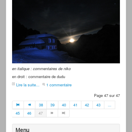
en italique : commentaires de niko
en droit : commentaire de dudu
Lire la suite...
1 commentaire
Page 47 sur 47
38
39
40
41
42
43
...
45
46
47
Menu