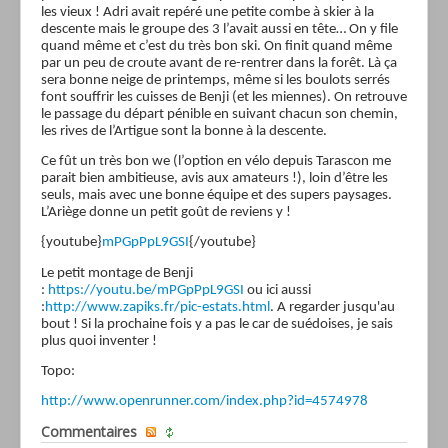
les vieux ! Adri avait repéré une petite combe à skier à la
descente mais le groupe des 3 l’avait aussi en tête… On y file
quand même et c’est du très bon ski. On finit quand même
par un peu de croute avant de re-rentrer dans la forêt. Là ça
sera bonne neige de printemps, même si les boulots serrés
font souffrir les cuisses de Benji (et les miennes). On retrouve
le passage du départ pénible en suivant chacun son chemin,
les rives de l’Artigue sont la bonne à la descente.
Ce fût un très bon we (l’option en vélo depuis Tarascon me
parait bien ambitieuse, avis aux amateurs !), loin d’être les
seuls, mais avec une bonne équipe et des supers paysages.
L’Ariège donne un petit goût de reviens y !
{youtube}
mPGpPpL9GSI
{/youtube}
Le petit montage de Benji
:
https://youtu.be/mPGpPpL9GSI
ou ici aussi
:
http://www.zapiks.fr/pic-estats.html
. A regarder jusqu'au
bout ! Si la prochaine fois y a pas le car de suédoises, je sais
plus quoi inventer !
Topo:
http://www.openrunner.com/index.php?id=4574978
Commentaires