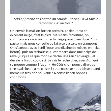
Adri approche de l'entrée du couloir. Est ce qu'il va falloir
remonter 250 mètres ?
On envoie le maillon fort en premier. Le début est en
excellent neige, c’est le pied. Mais dans l’étroiture, on
commence à avoir un doute, la neige parait bien dure. Adri
passe, mais nous conseille de faire ce passage en crampons.
On s’exécute avec Benji (pour une dizaine de mètres en neige
béton), puis on rechausse. C’est reparti dans une neige de
rêve, jusqu’à ce que mon ski déchausse (au 1er virage), et
dévale la fin du couloir :(. Je vais le rechercher, avec Adri qui
se moque comme il faut : « Hé Cédric, on pourra dire que
t’en avais jusqu’à mi cuisse ! ». Ce passage nous laisse quand
même un très bon souvenir ! A conseiller en bonnes
conditions.