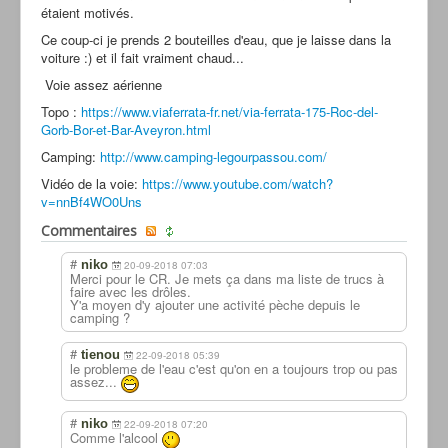
étaient motivés.
Ce coup-ci je prends 2 bouteilles d'eau, que je laisse dans la
voiture :) et il fait vraiment chaud...
Voie assez aérienne
Topo :
https://www.viaferrata-fr.net/via-ferrata-175-Roc-del-
Gorb-Bor-et-Bar-Aveyron.html
Camping:
http://www.camping-legourpassou.com/
Vidéo de la voie:
https://www.youtube.com/watch?
v=nnBf4WO0Uns
Commentaires
#
niko
20-09-2018 07:03
Merci pour le CR. Je mets ça dans ma liste de trucs à
faire avec les drôles.
Y'a moyen d'y ajouter une activité pèche depuis le
camping ?
#
tienou
22-09-2018 05:39
le probleme de l'eau c'est qu'on en a toujours trop ou pas
assez...
#
niko
22-09-2018 07:20
Comme l'alcool