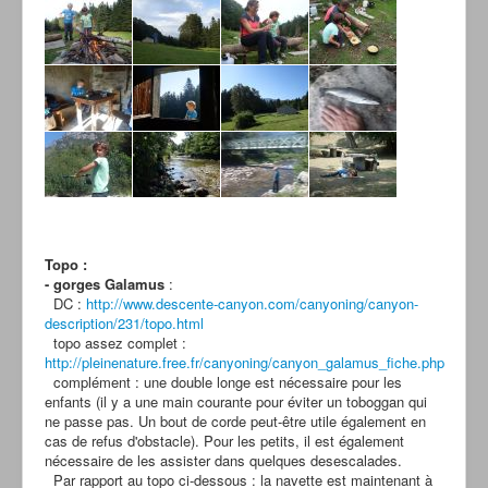
Topo :
- gorges Galamus
:
DC :
http://www.descente-canyon.com/canyoning/canyon-
description/231/topo.html
topo assez complet :
http://pleinenature.free.fr/canyoning/canyon_galamus_fiche.php
complément : une double longe est nécessaire pour les
enfants (il y a une main courante pour éviter un toboggan qui
ne passe pas. Un bout de corde peut-être utile également en
cas de refus d'obstacle). Pour les petits, il est également
nécessaire de les assister dans quelques desescalades.
Par rapport au topo ci-dessous : la navette est maintenant à