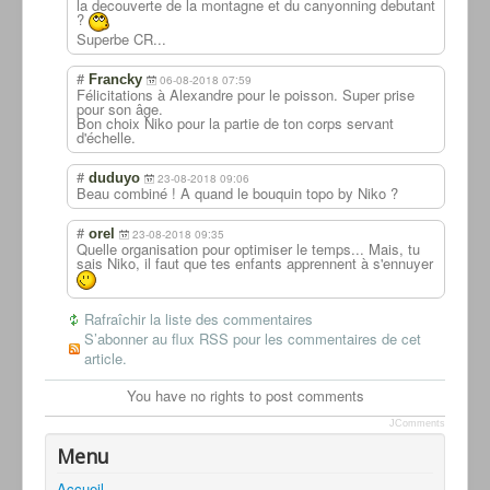
la decouverte de la montagne et du canyonning debutant
?
Superbe CR...
#
Francky
06-08-2018 07:59
Félicitations à Alexandre pour le poisson. Super prise
pour son âge.
Bon choix Niko pour la partie de ton corps servant
d'échelle.
#
duduyo
23-08-2018 09:06
Beau combiné ! A quand le bouquin topo by Niko ?
#
orel
23-08-2018 09:35
Quelle organisation pour optimiser le temps... Mais, tu
sais Niko, il faut que tes enfants apprennent à s'ennuyer
Rafraîchir la liste des commentaires
S’abonner au flux RSS pour les commentaires de cet
article.
You have no rights to post comments
JComments
Menu
Accueil