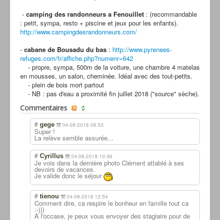
-
camping des randonneurs a Fenouillet
: (recommandable
: petit, sympa, resto + piscine et jeux pour les enfants).
http://www.campingdesrandonneurs.com/
-
cabane de Bousadu du bas
:
http://www.pyrenees-
refuges.com/fr/affiche.php?numenr=642
- propre, sympa, 500m de la voiture, une chambre 4 matelas
en mousses, un salon, cheminée. Idéal avec des tout-petits.
- plein de bois mort partout
- NB : pas d'eau a proximité fin juillet 2018 ("source" sèche).
Commentaires
#
gege
04-08-2018 08:53
Super !
La relève semble assurée...
#
Cyrillus
04-08-2018 10:36
Je vois dans la dernière photo Clément attablé à ses
devoirs de vacances.
Je valide donc le séjour
#
tienou
04-08-2018 12:54
Comment dire, ca respire le bonheur en famille tout ca
:-)))
A l'occase, je peux vous envoyer des stagiaire pour de