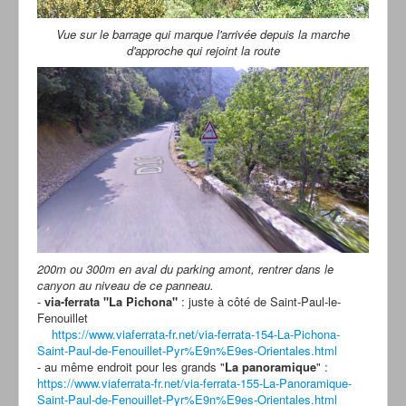
Vue sur le barrage qui marque l'arrivée depuis la marche
d'approche qui rejoint la route
200m ou 300m en aval du parking amont, rentrer dans le
canyon au niveau de ce panneau.
-
via-ferrata "La Pichona"
: juste à côté de Saint-Paul-le-
Fenouillet
https://www.viaferrata-fr.net/via-ferrata-154-La-Pichona-
Saint-Paul-de-Fenouillet-Pyr%E9n%E9es-Orientales.html
- au même endroit pour les grands "
La panoramique
" :
https://www.viaferrata-fr.net/via-ferrata-155-La-Panoramique-
Saint-Paul-de-Fenouillet-Pyr%E9n%E9es-Orientales.html