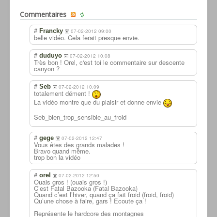
Commentaires
#
Francky
07-02-2012 09:00
belle vidéo. Cela ferait presque envie.
#
duduyo
07-02-2012 10:08
Très bon ! Orel, c'est toi le commentaire sur descente
canyon ?
#
Seb
07-02-2012 10:09
totalement dément !
La vidéo montre que du plaisir et donne envie
Seb_bien_trop_s
ensible_au_froi
d
#
gege
07-02-2012 12:47
Vous êtes des grands malades !
Bravo quand même.
trop bon la vidéo
#
orel
07-02-2012 12:50
Ouais gros ! (ouais gros !)
C’est Fatal Bazooka (Fatal Bazooka)
Quand c’est l’hiver, quand ça fait froid (froid, froid)
Qu’une chose à faire, gars ! Ecoute ça !
Représente le hardcore des montagnes