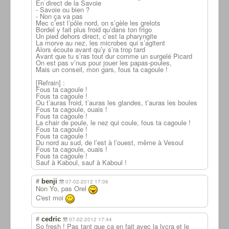
En direct de la Savoie
- Savoie ou bien ?
- Non ça va pas
Mec c’est l’pôle nord, on s’gèle les grelots
Bordel y fait plus froid qu’dans ton frigo
Un pied dehors direct, c’est la pharyngite
La morve au nez, les microbes qui s’agitent
Alors écoute avant qu’y s’ra trop tard
Avant que tu s’ras tout dur comme un surgelé Picard
On est pas v’nus pour jouer les papas-poules,
Mais un conseil, mon gars, fous ta cagoule !
[Refrain] :
Fous ta cagoule !
Fous ta cagoule !
Ou t’auras froid, t’auras les glandes, t’auras les boules
Fous ta cagoule, ouais !
Fous ta cagoule !
La chair de poule, le nez qui coule, fous ta cagoule !
Fous ta cagoule !
Fous ta cagoule !
Du nord au sud, de l’est à l’ouest, même à Vesoul
Fous ta cagoule, ouais !
Fous ta cagoule !
Sauf à Kaboul, sauf à Kaboul !
#
benji
07-02-2012 17:06
Non Yo, pas Orel
C'est moi
#
cedric
07-02-2012 17:44
So fresh ! Pas tant que ça en fait avec la lycra et le