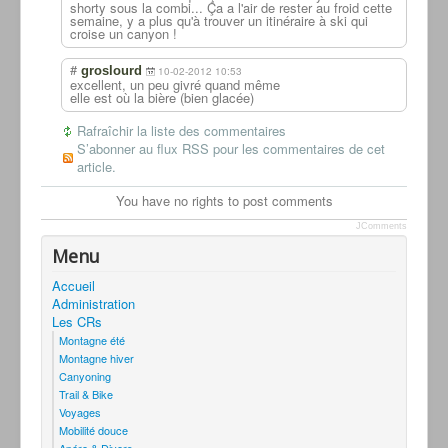
shorty sous la combi... Ça a l'air de rester au froid cette
semaine, y a plus qu'à trouver un itinéraire à ski qui
croise un canyon !
#
groslourd
10-02-2012 10:53
excellent, un peu givré quand même
elle est où la bière (bien glacée)
Rafraîchir la liste des commentaires
S’abonner au flux RSS pour les commentaires de cet
article.
You have no rights to post comments
JComments
Menu
Accueil
Administration
Les CRs
Montagne été
Montagne hiver
Canyoning
Trail & Bike
Voyages
Mobilité douce
Apéro & Divers