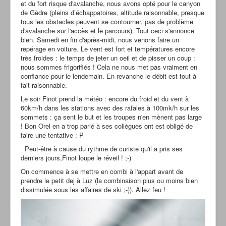
et du fort risque d'avalanche, nous avons opté pour le canyon
de Gèdre (pleins d’échappatoires, altitude raisonnable, presque
tous les obstacles peuvent se contourner, pas de problème
d'avalanche sur l'accès et le parcours). Tout ceci s'annonce
bien. Samedi en fin d'après-midi, nous venons faire un
repérage en voiture. Le vent est fort et températures encore
très froides : le temps de jeter un oeil et de pisser un coup :
nous sommes frigorifiés ! Cela ne nous met pas vraiment en
confiance pour le lendemain. En revanche le débit est tout à
fait raisonnable.
Le soir Finot prend la météo : encore du froid et du vent à
60km/h dans les stations avec des rafales à 100mk/h sur les
sommets : ça sent le but et les troupes n'en mènent pas large
! Bon Orel en a trop parlé à ses collègues ont est obligé de
faire une tentative :-P
Peut-être à cause du rythme de curiste qu'il a pris ses
derniers jours,Finot loupe le réveil ! ;-)
On commence à se mettre en combi à l'appart avant de
prendre le petit dej à Luz (la combinaison plus ou moins bien
dissimulée sous les affaires de ski ;-)). Allez feu !