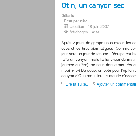
Otin, un canyon sec
Détails
Écrit par niko
Création : 18 juin 2007
Affichages : 4153
Après 2 jours de grimpe nous avons les do
usés et les bras bien fatigués. Comme co
jour sera un jour de récupe. L’équipe est b
faire un canyon, mais la fraîcheur du matin
journée entière), ne nous donne pas très 
mouiller ;-) Du coup, on opte pour l’option
canyon d’Otin mets tout le monde d’accor
Lire la suite...
Ajouter un commentai