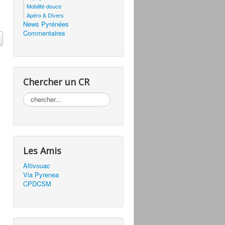
Mobilité douce
Apéro & Divers
News Pyrénées
Commentaires
Chercher un CR
Rechercher
Les Amis
Altivouac
Via Pyrenea
CPDCSM