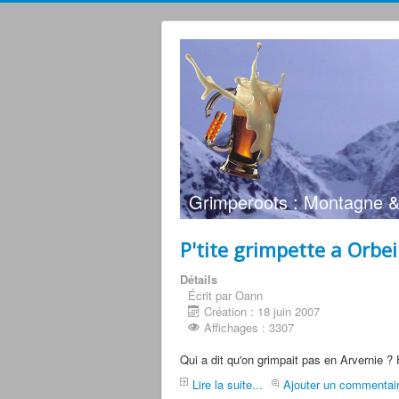
Grimperoots : Montagne &
P'tite grimpette a Orbei
Détails
Écrit par Oann
Création : 18 juin 2007
Affichages : 3307
Qui a dit qu'on grimpait pas en Arvernie ? 
Lire la suite...
Ajouter un commentai