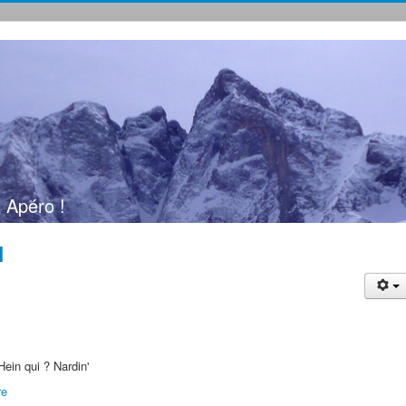
 Apéro !
l
Hein qui ? Nardin'
re