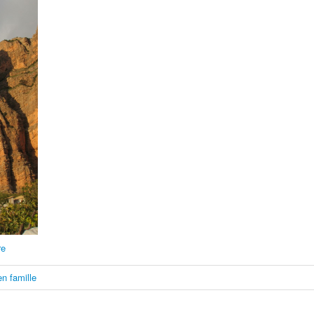
re
en famille