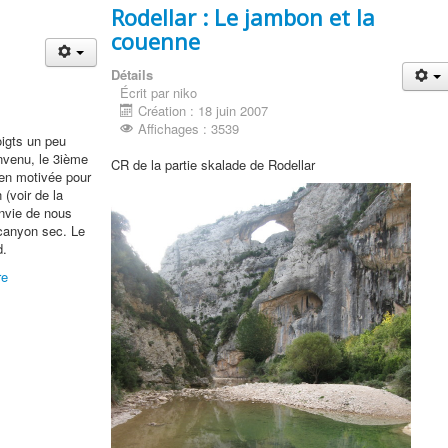
Rodellar : Le jambon et la
couenne
Détails
Écrit par niko
Création : 18 juin 2007
Affichages : 3539
igts un peu
nvenu, le 3ième
CR de la partie skalade de Rodellar
ien motivée pour
 (voir de la
envie de nous
 canyon sec. Le
d.
re